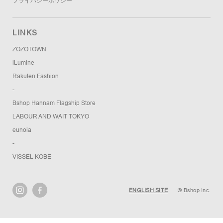
プライバシーポリシー
LINKS
ZOZOTOWN
iLumine
Rakuten Fashion
-
Bshop Hannam Flagship Store
LABOUR AND WAIT TOKYO
eunoia
-
VISSEL KOBE
ENGLISH SITE
© Bshop Inc.