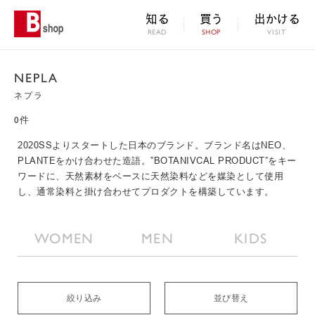
知る
買う
出かける
READ
SHOP
VISIT
NEPLA
ネプラ
0件
2020SSよりスタートした日本のブランド。ブランド名はNEO、
PLANTEをかけ合わせた造語。”BOTANIVCAL PRODUCT”をキー
ワードに、天然素材をベースに天然染料などを媒染として使用
し、通常染料と掛け合わせてプロダクトを構築しています。
WOMEN
MEN
KIDS
絞り込み
並び替え