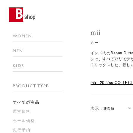
mii
WOMEN
ミー
MEN
インド人のBapan D
ンは、すべてパリでデ
くミックスした、新し
KIDS
mii - 2022ss COLLEC
PRODUCT TYPE
すべての商品
表示
：
通常価格
セール価格
先行予約