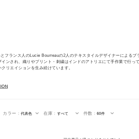
uttaとフランス人のLucie Bourreauの2人のテキスタイルデザイナー
ザインされ、織りやプリント・刺繍はインドのアトリエにて手作業で行って
いクリエイションを生み続けています。
TION
カラー
：
在庫
：
件数
：