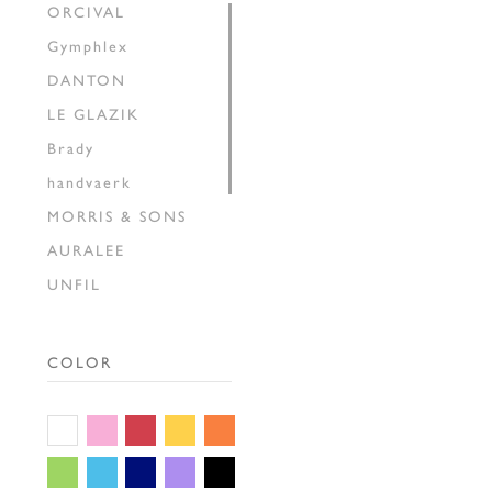
ORCIVAL
Gymphlex
DANTON
LE GLAZIK
Brady
handvaerk
MORRIS & SONS
AURALEE
UNFIL
INSCRIRE
HAVERSACK
COLOR
SEDAN ALL-PURPOSE
THE SHINZONE
GALLEGO
DESPORTES