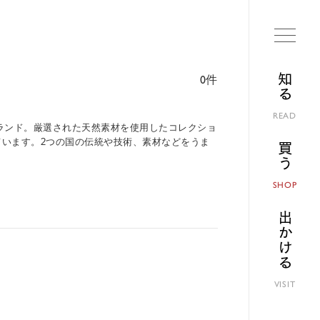
知る
0件
READ
によるブランド。厳選された天然素材を使用したコレクショ
います。2つの国の伝統や技術、素材などをうま
買う
SHOP
出かける
VISIT