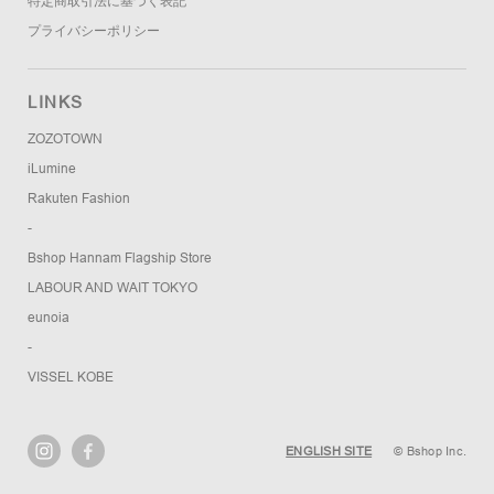
特定商取引法に基づく表記
プライバシーポリシー
LINKS
ZOZOTOWN
iLumine
Rakuten Fashion
-
Bshop Hannam Flagship Store
LABOUR AND WAIT TOKYO
eunoia
-
VISSEL KOBE
ENGLISH SITE
© Bshop Inc.