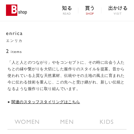
知る
買う
出かける
READ
SHOP
VISIT
enrica
エンリカ
2
items
「人と人とのつながり」やをコンセプトに、その時に出会う人た
ちとの縁や繋がりを大切にした服作りのスタイルを提案。昔から
使われている上質な天然素材、伝統やその土地の風土に育まれた
今に伝わる技術を重んじ、この先へと受け継がれ、新しい伝統と
なるような服作りに取り組んでいます。
●
関連のスタッフスタイリングはこちら
WOMEN
MEN
KIDS