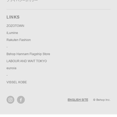
プライバシーポリシー
LINKS
ZOZOTOWN
iLumine
Rakuten Fashion
-
Bshop Hannam Flagship Store
LABOUR AND WAIT TOKYO
eunoia
-
VISSEL KOBE
ENGLISH SITE
© Bshop Inc.