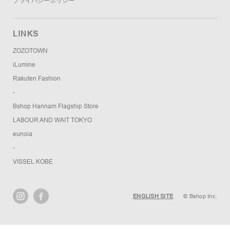
プライバシーポリシー
LINKS
ZOZOTOWN
iLumine
Rakuten Fashion
-
Bshop Hannam Flagship Store
LABOUR AND WAIT TOKYO
eunoia
-
VISSEL KOBE
ENGLISH SITE
© Bshop Inc.