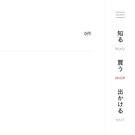
知る
0件
READ
買う
SHOP
出かける
VISIT