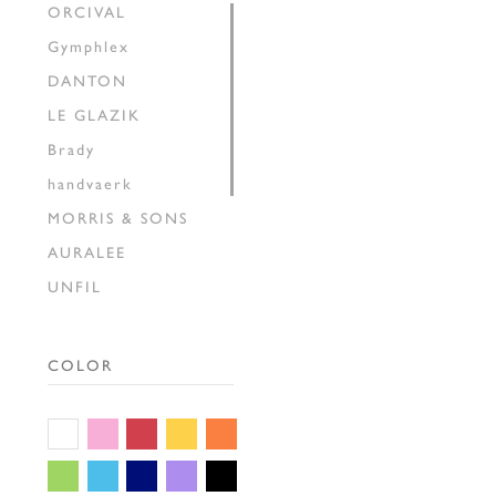
ORCIVAL
Gymphlex
DANTON
LE GLAZIK
Brady
handvaerk
MORRIS & SONS
AURALEE
UNFIL
INSCRIRE
HAVERSACK
COLOR
SEDAN ALL-PURPOSE
THE SHINZONE
GALLEGO
DESPORTES