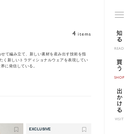
4
知る
items
READ
合わせて編み立て、新しい素材を産み出す技術を指
ったく新しいトラディショナルウェアを表現してい
買う
世界に発信している。
SHOP
出かける
VISIT
EXCLUSIVE