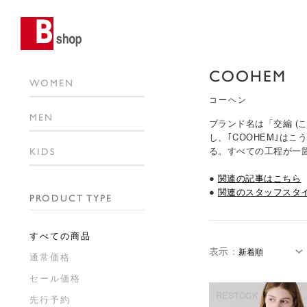
COOHEM
WOMEN
コーヘン
MEN
ブランド名は「交編 (
し、｢COOHEM｣
KIDS
る。すべての工程が一
●
関連の記事はこちら
●
関連のスタッフスタ
PRODUCT TYPE
すべての商品
表示
：
通常価格
セール価格
RESTOCK
先行予約