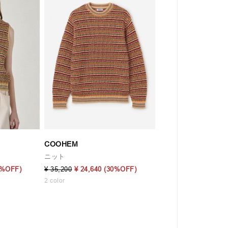
COOHEM
ニット
0%OFF)
¥ 35,200
¥ 24,640
(30%OFF)
2 color