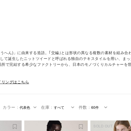
こうへん)」に由来する造語。｢交編｣とは形状の異なる複数の素材を組み
はこうして誕生したニットツイードと呼ばれる独自のテキスタイルを用い、ま
箇所で完結する希少なファクトリーから、日本のモノづくりカルチャーを
イリングはこちら
カラー
：
在庫
：
件数
：
SOLD OUT