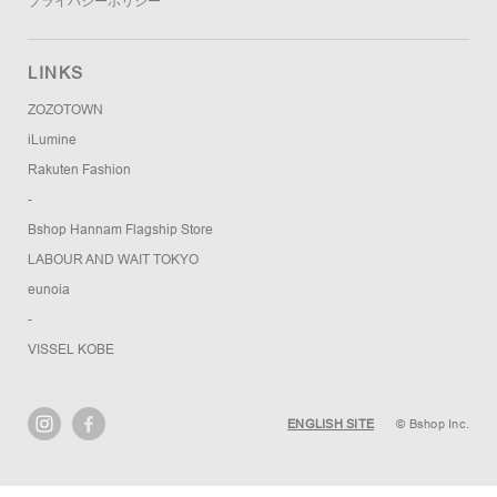
プライバシーポリシー
LINKS
ZOZOTOWN
iLumine
Rakuten Fashion
-
Bshop Hannam Flagship Store
LABOUR AND WAIT TOKYO
eunoia
-
VISSEL KOBE
ENGLISH SITE
© Bshop Inc.