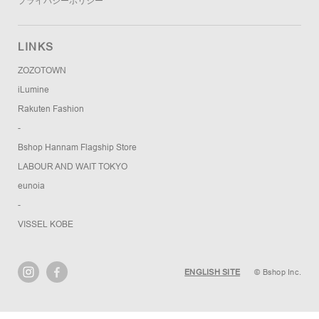
プライバシーポリシー
LINKS
ZOZOTOWN
iLumine
Rakuten Fashion
-
Bshop Hannam Flagship Store
LABOUR AND WAIT TOKYO
eunoia
-
VISSEL KOBE
ENGLISH SITE
© Bshop Inc.