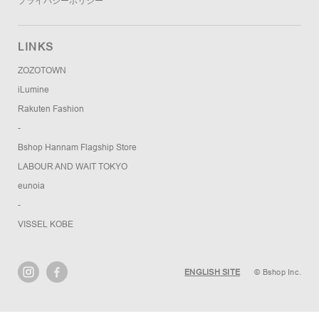
プライバシーポリシー
LINKS
ZOZOTOWN
iLumine
Rakuten Fashion
-
Bshop Hannam Flagship Store
LABOUR AND WAIT TOKYO
eunoia
-
VISSEL KOBE
ENGLISH SITE
© Bshop Inc.