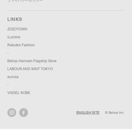
プライバシーポリシー
LINKS
ZOZOTOWN
iLumine
Rakuten Fashion
-
Bshop Hannam Flagship Store
LABOUR AND WAIT TOKYO
eunoia
-
VISSEL KOBE
ENGLISH SITE
© Bshop Inc.