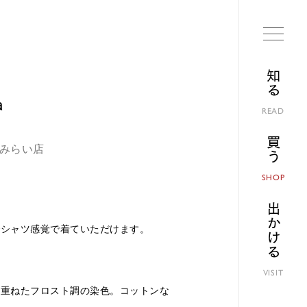
知る
a
READ
買う
とみらい店
SHOP
出かける
でシャツ感覚で着ていただけます。
VISIT
を重ねたフロスト調の染色。コットンな