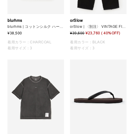
blurhms
orSlow
blurhms | コットンシルク ハーフスリーブシャツ MEN
orSlow | 〈別注〉 VINTAGE FIT 6 POCKET CARGO PANTS MEN
¥38,500
¥39,600
¥23,760
( 40%OFF)
着用カラー：CHARCOAL
着用カラー：BLACK
着用サイズ：3
着用サイズ：3