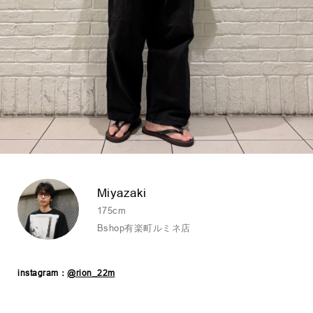
Miyazaki
175cm
Bshop有楽町ルミネ店
instagram：
@rion_22m