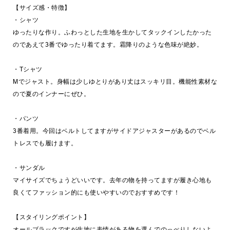
【サイズ感・特徴】
・シャツ
ゆったりな作り。ふわっとした生地を生かしてタックインしたかった
のであえて3番でゆったり着てます。霜降りのような色味が絶妙。
・Tシャツ
Mでジャスト。身幅は少しゆとりがあり丈はスッキリ目。機能性素材な
ので夏のインナーにぜひ。
・パンツ
3番着用。今回はベルトしてますがサイドアジャスターがあるのでベル
トレスでも履けます。
・サンダル
マイサイズでちょうどいいです。去年の物を持ってますが履き心地も
良くてファッション的にも使いやすいのでおすすめです！
【スタイリングポイント】
オールブラックですが生地に表情がある物を選んでのっぺりしないよ