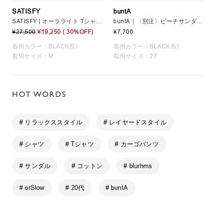
SATISFY
buntA
SATISFY | オーラライト Tシャツ MEN
buntA｜〈別注〉ビーチサンダル BLACK MEN
¥27,500
¥19,250
( 30%OFF)
¥7,700
着用カラー：BLACK系1
着用カラー：BLACK系1
着用サイズ：M
着用サイズ：27
HOT WORDS
# リラックススタイル
# レイヤードスタイル
# シャツ
# Tシャツ
# カーゴパンツ
# サンダル
# コットン
# blurhms
# orSlow
# 20代
# buntA