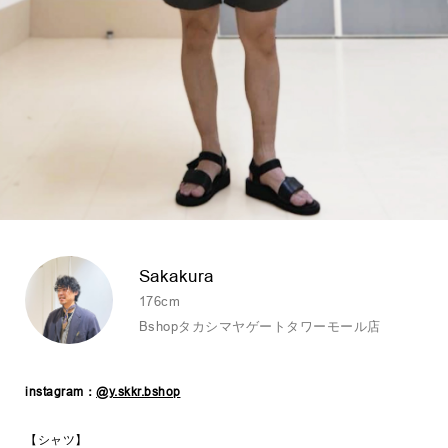
Sakakura
176cm
Bshopタカシマヤゲートタワーモール店
instagram：
@y.skkr.bshop
【シャツ】