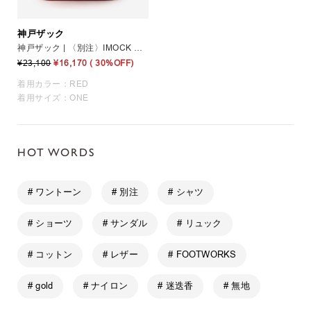
神戸ザック
神戸ザック | 〈別注〉IMOCK デイパック RED UNISEX
¥23,100
¥16,170
( 30%OFF)
着用カラー：RED
着用サイズ：ONE
HOT WORDS
# ワントーン
# 別注
# シャツ
# ショーツ
# サンダル
# リュック
# コットン
# レザー
# FOOTWORKS
# gold
# ナイロン
# 迷迭香
# 無地