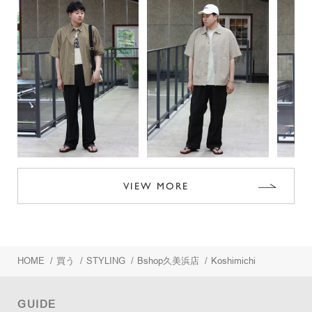
VIEW MORE
HOME
/
買う
/
STYLING
/
Bshop久美浜店
/
Koshimichi
GUIDE