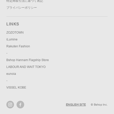
特定商取引法に基づく表記
プライバシーポリシー
LINKS
ZOZOTOWN
iLumine
Rakuten Fashion
-
Bshop Hannam Flagship Store
LABOUR AND WAIT TOKYO
eunoia
-
VISSEL KOBE
ENGLISH SITE
© Bshop Inc.