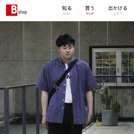
知る
買う
出かける
READ
SHOP
VISIT