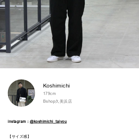
Koshimichi
179cm
Bshop久美浜店
instagram：
@koshimichi_taiyou
【サイズ感】