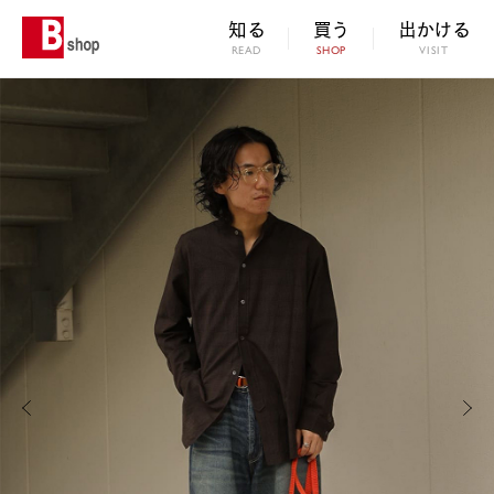
知る
買う
出かける
READ
SHOP
VISIT