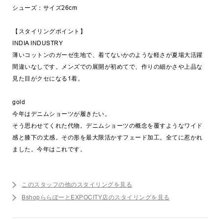
シューズ：サイズ26cm
【スタイリングポイント】
INDIA INDUSTRY
薄いコットンのガーゼ生地で、着てないかのような軽さが夏場大活躍
間違いなしです。メンズでの展開が初めてで、作りの細かさや上品な
見た目がクセになる1着。
gold
今年はデニムショーツが履きたい。
そう思わせてくれた代物。デニムショーツの概念を覆すようなワイド
感と膝下の丈感。その形を最大限活かすフェード加工。全てに惹かれ
ました。今年はこれです。
このスタッフの他のスタイリングを見る
BshopららぽーとEXPOCITY店のスタイリングを見る