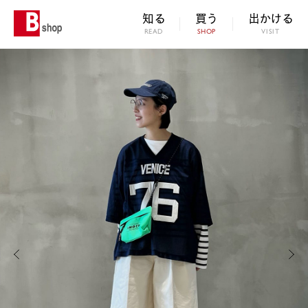
知る
買う
出かける
READ
SHOP
VISIT