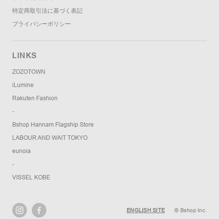
特定商取引法に基づく表記
プライバシーポリシー
LINKS
ZOZOTOWN
iLumine
Rakuten Fashion
-
Bshop Hannam Flagship Store
LABOUR AND WAIT TOKYO
eunoia
-
VISSEL KOBE
ENGLISH SITE
© Bshop Inc.