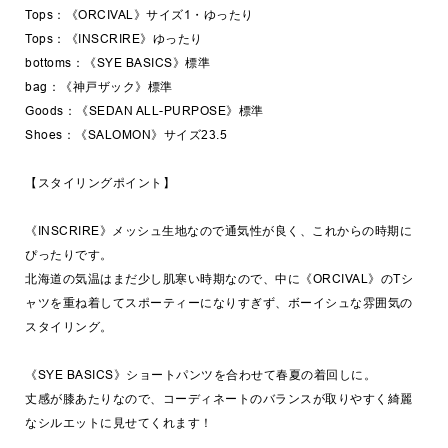
Tops：《ORCIVAL》サイズ1・ゆったり
Tops：《INSCRIRE》ゆったり
bottoms：《SYE BASICS》標準
bag：《神戸ザック》標準
Goods：《SEDAN ALL-PURPOSE》標準
Shoes：《SALOMON》サイズ23.5
【スタイリングポイント】
《INSCRIRE》メッシュ生地なので通気性が良く、これからの時期に
ぴったりです。
北海道の気温はまだ少し肌寒い時期なので、中に《ORCIVAL》のTシ
ャツを重ね着してスポーティーになりすぎず、ボーイシュな雰囲気の
スタイリング。
《SYE BASICS》ショートパンツを合わせて春夏の着回しに。
丈感が膝あたりなので、コーディネートのバランスが取りやすく綺麗
なシルエットに見せてくれます！