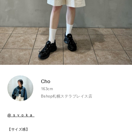
Cho
163cm
Bshop札幌ステラプレイス店
@_s_y_o_k_a_
【サイズ感】