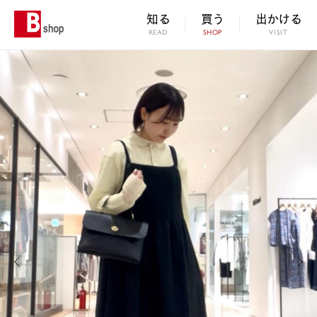
知る
買う
出かける
READ
SHOP
VISIT