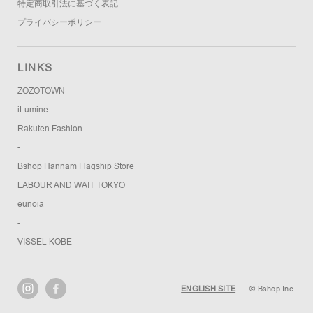
特定商取引法に基づく表記
プライバシーポリシー
LINKS
ZOZOTOWN
iLumine
Rakuten Fashion
-
Bshop Hannam Flagship Store
LABOUR AND WAIT TOKYO
eunoia
-
VISSEL KOBE
ENGLISH SITE
© Bshop Inc.