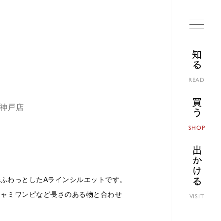
知る
READ
買う
ト神戸店
SHOP
出かける
ふわっとしたAラインシルエットです。
キャミワンピなど長さのある物と合わせ
VISIT