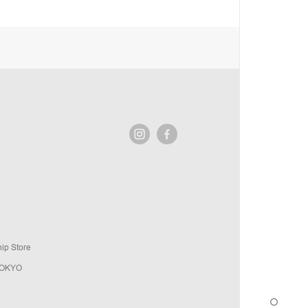
ip Store
TOKYO