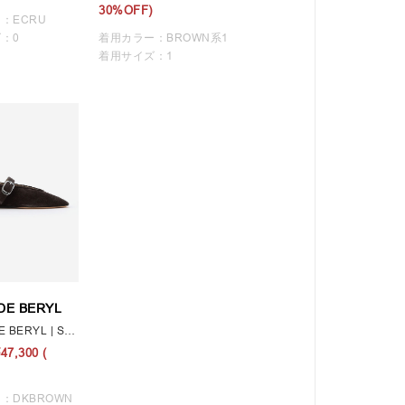
30%OFF)
：ECRU
：0
着用カラー：BROWN系1
着用サイズ：1
DE BERYL
LE MONDE BERYL | STELLA SLIPPER BROWN WOMEN
¥47,300
(
：DKBROWN