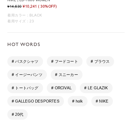
NIKE | LD-1000 WOMEN
¥14,630
¥10,241
( 30%OFF)
着用カラー：BLACK
着用サイズ：23
HOT WORDS
# バスクシャツ
# フードコート
# ブラウス
# イージーパンツ
# スニーカー
# トートバッグ
# ORCIVAL
# LE GLAZIK
# GALLEGO DESPORTES
# holk
# NIKE
# 20代