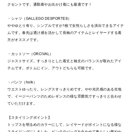
クセントです。通勤着やお出かけ着にも最適です！
・シャツ（GALLEGO DESPORTES）
ややゆとり有り。シンプルですが1枚で女性らしさを演出できるアイテ
ムです。春先は透け感を活かして長袖のアイテムとレイヤードする着
方がオススメです。
・カットソー（ORCIVAL）
ジャストサイズ。すっきりとした着丈と袖丈のバランスが取れたアイ
テムです。ボトムにイン、アウトどちらも可能です。
・パンツ（holk）
ウエストゆったり。レングスすっきりめです。やや光沢感のある生地
で、イージーパンツのためレギンスの様な雰囲気ですっきりと合わせ
ていただけます。
【スタイリングポイント】
トップスを明るめのカラーにして、レイヤードがポイントになる様な
スタイリングにしました。ピンクのバッグを合わせて春らしい華やか