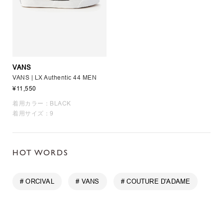
VANS
VANS | LX Authentic 44 MEN
¥11,550
着用カラー：BLACK
着用サイズ：9
HOT WORDS
# ORCIVAL
# VANS
# COUTURE D'ADAME