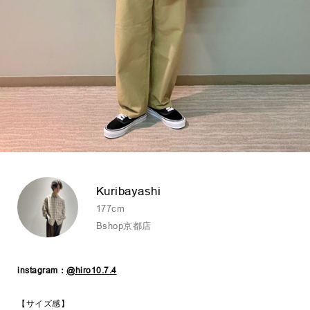
Kuribayashi
177cm
Bshop京都店
instagram：
@hiro10.7.4
【サイズ感】