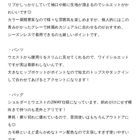
リブがしっかりしていて袖口や裾に生地が溜まるのでシルエットがか
わいいです◎
カラー展開豊富なので様々な雰囲気を楽しめますが、個人的にはこの
青みがかったグレーで綺麗めカジュアルに合わせるのがおすすめ。
シーズンレスで着用できるのも嬉しいポイントです。
・パンツ
ウエストから腰周りをスリムに見せてくれるので、ワイドシルエット
ですが実は着膨れしないんです。
大きなヒップポケットがポイントなので短丈のトップスやタックイン
して合わせてあげるとアクセントになります！
・バッグ
ショルダーとウエストの2WAY仕様になっています。斜めがけにせず横
向きで持つのも意外とアリです！
摩耗・擦り切れに優れているので、普段使いはもちろんアウトドアに
も◎
カモ柄といえど柔らかめなトーン配色なので主張しすぎず使いやすい
です。