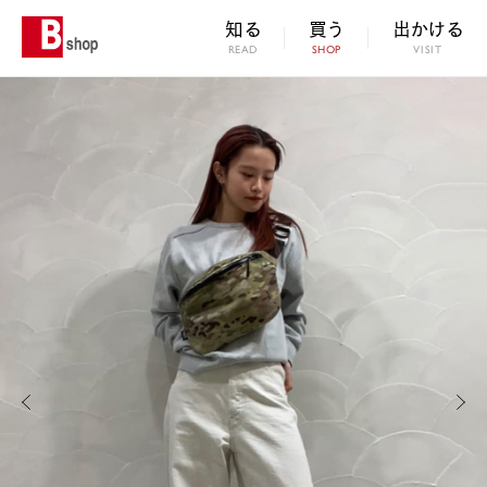
知る
買う
出かける
READ
SHOP
VISIT