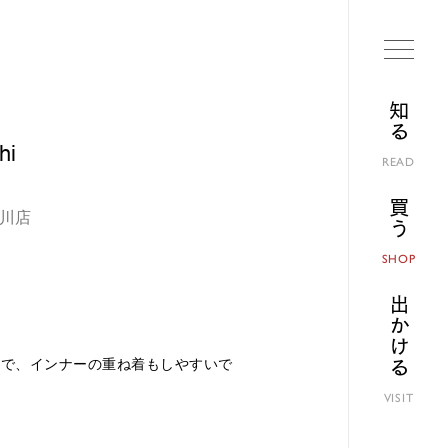
知る
hi
READ
買う
玉川店
SHOP
出かける
ので、インナーの重ね着もしやすいで
VISIT