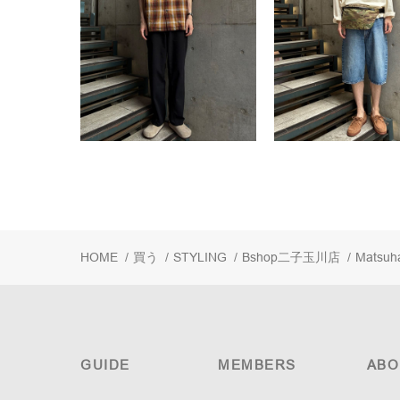
HOME
/
買う
/
STYLING
/
Bshop二子玉川店
/
Matsuh
GUIDE
MEMBERS
ABO