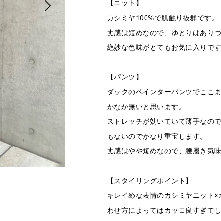
【ニット】
カシミヤ100%で肌触り抜群です。
丈感は短めなので、ゆとりはあり
絶妙な色味がとてもお気に入りで
【パンツ】
ダックのペインターパンツでここ
かなか無いと思います。
ストレッチが効いていて薄手なの
もないのでかなり重宝します。
丈感はやや短めなので、腰履き気
【スタイリングポイント】
キレイめな表情のカシミヤニット×
わせ方によってはカッコ良すぎて