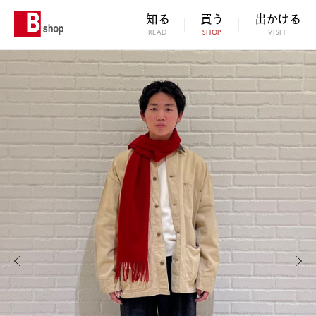
知る
買う
出かける
READ
SHOP
VISIT