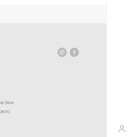
ip Store
TOKYO