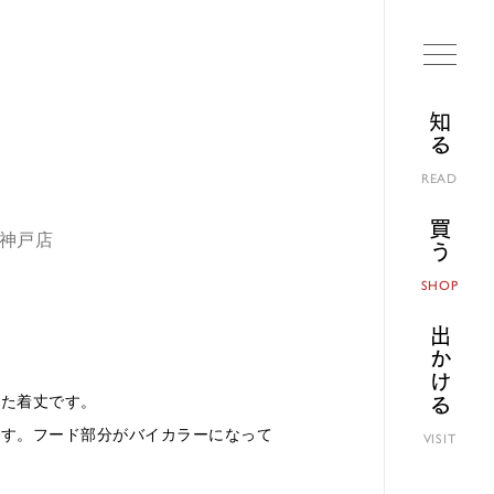
知る
READ
買う
ト神戸店
SHOP
出かける
した着丈です。
です。フード部分がバイカラーになって
VISIT