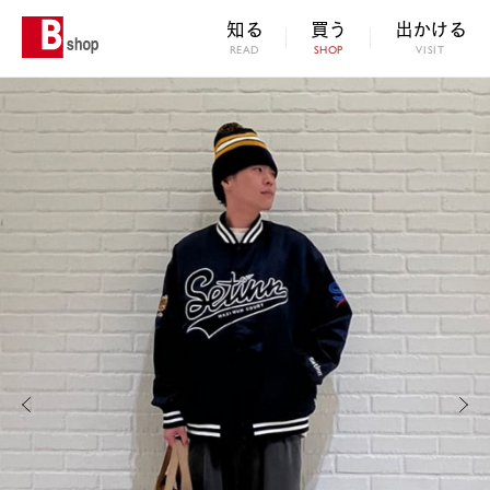
知る
買う
出かける
READ
SHOP
VISIT