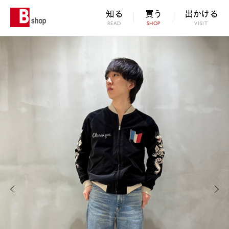
知る
買う
出かける
READ
SHOP
VISIT