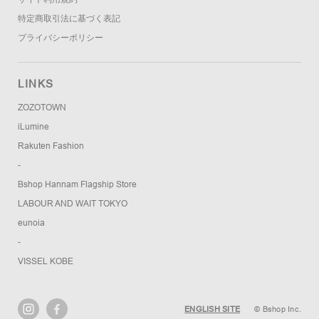
特定商取引法に基づく表記
プライバシーポリシー
LINKS
ZOZOTOWN
iLumine
Rakuten Fashion
-
Bshop Hannam Flagship Store
LABOUR AND WAIT TOKYO
eunoia
-
VISSEL KOBE
ENGLISH SITE
© Bshop Inc.