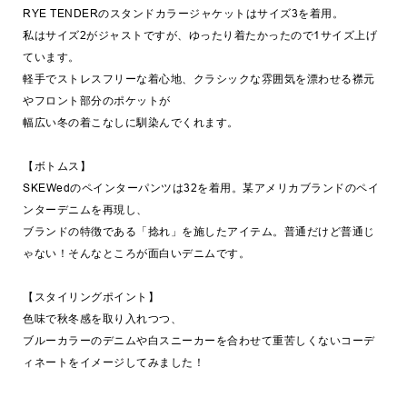
RYE TENDERのスタンドカラージャケットはサイズ3を着用。
私はサイズ2がジャストですが、ゆったり着たかったので1サイズ上げ
ています。
軽手でストレスフリーな着心地、クラシックな雰囲気を漂わせる襟元
やフロント部分のポケットが
幅広い冬の着こなしに馴染んでくれます。
【ボトムス】
SKEWedのペインターパンツは32を着用。某アメリカブランドのペイ
ンターデニムを再現し、
ブランドの特徴である「捻れ」を施したアイテム。普通だけど普通じ
ゃない！そんなところが面白いデニムです。
【スタイリングポイント】
色味で秋冬感を取り入れつつ、
ブルーカラーのデニムや白スニーカーを合わせて重苦しくないコーデ
ィネートをイメージしてみました！