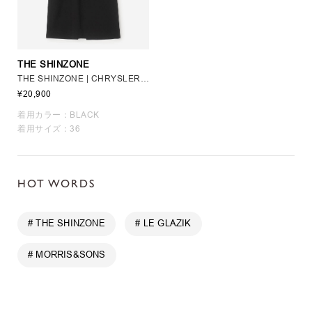
THE SHINZONE
THE SHINZONE | CHRYSLER SKIRT WOMEN
¥20,900
着用カラー：BLACK
着用サイズ：36
HOT WORDS
# THE SHINZONE
# LE GLAZIK
# MORRIS&SONS