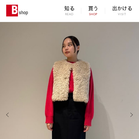
知る
買う
出かける
READ
SHOP
VISIT