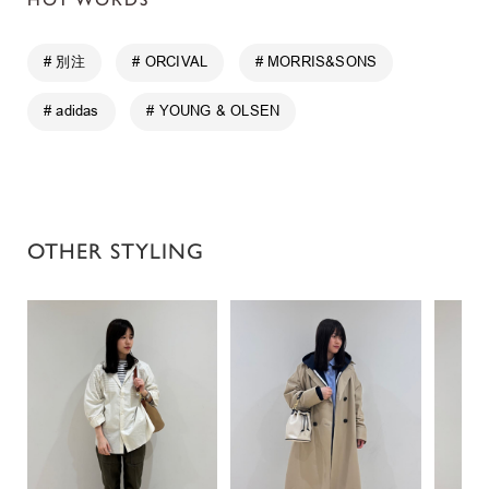
# 別注
# ORCIVAL
# MORRIS&SONS
# adidas
# YOUNG & OLSEN
OTHER STYLING