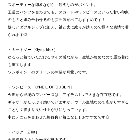
スポーティーな印象ながら、短丈なのがポイント。
王道にパンツを合わせても、スカートやワンピースといった甘い印象
のものと組み合わせるのも雰囲気が出ておすすめです！
嬉しいダブルジップに加え、袖と丈に絞りが効くので様々な表情で着
られます◎
・カットソー［Gymphlex］
ゆるっと着ていただけるサイズ感ながら、生地が薄めなので重ね着に
も重宝します。
ワンポイントのグリーンの刺繍が可愛いです。
・ワンピース［O'NEIL OF DUBLIN］
今期から登場のワンピースは、アイテム1つで大きな存在感です。
ギャザーがたっぷり効いていますが、ウール生地なので広がりすぎる
ことなく収まり良い仕上がりになっています。
中にデニムを合わせた格好良い着こなしもおすすめです◎
・バッグ［Zilla］
金属繊維の上品な光沢が魅力です。