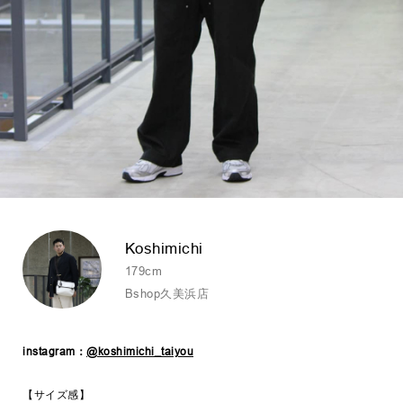
Koshimichi
179cm
Bshop久美浜店
instagram：
@koshimichi_taiyou
【サイズ感】