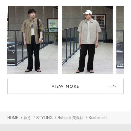
VIEW MORE
HOME
/
買う
/
STYLING
/
Bshop久美浜店
/
Koshimichi