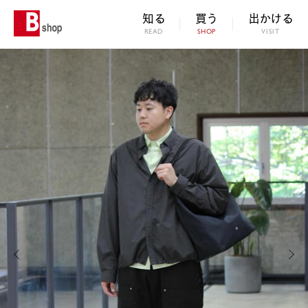
知る
買う
出かける
READ
SHOP
VISIT