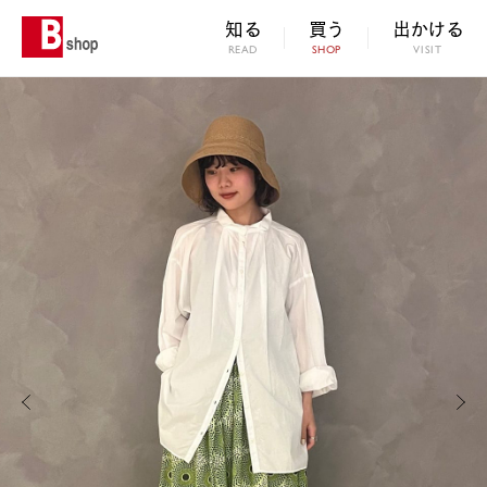
知る
買う
出かける
READ
SHOP
VISIT