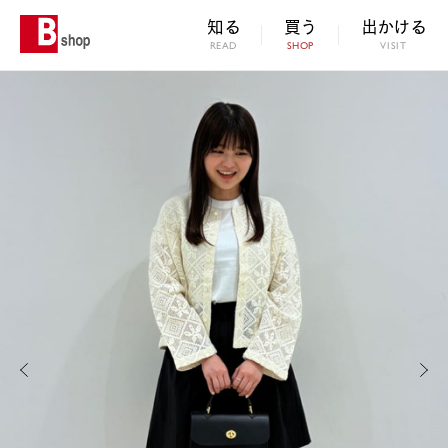
知る
買う
出かける
READ
SHOP
VISIT