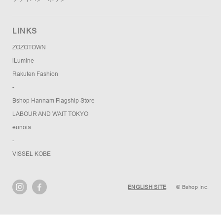
LINKS
ZOZOTOWN
iLumine
Rakuten Fashion
-
Bshop Hannam Flagship Store
LABOUR AND WAIT TOKYO
eunoia
-
VISSEL KOBE
ENGLISH SITE
© Bshop Inc.