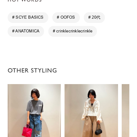
# SCYE BASICS
# OOFOS
# 20代
# ANATOMICA
# crinklecrinklecrinkle
OTHER STYLING