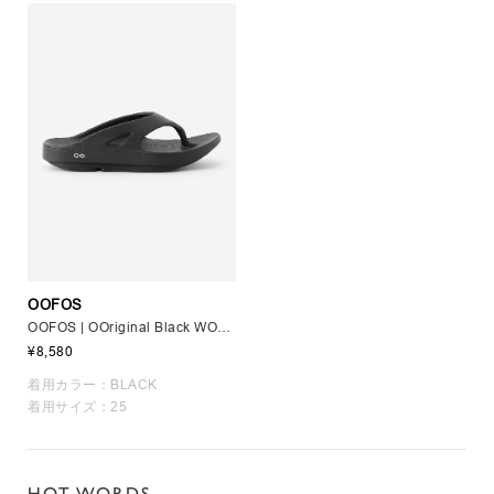
OOFOS
OOFOS | OOriginal Black WOMEN
¥8,580
着用カラー：BLACK
着用サイズ：25
HOT WORDS