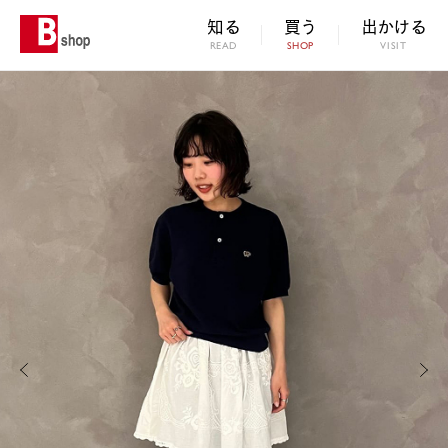
知る
買う
出かける
READ
SHOP
VISIT