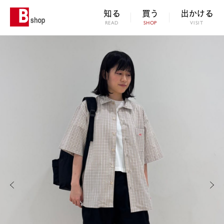
知る
買う
出かける
READ
SHOP
VISIT