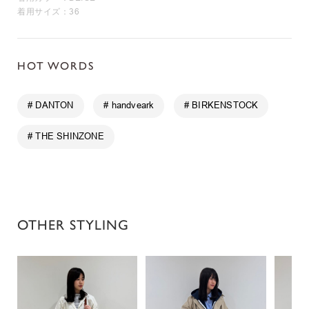
着用サイズ：36
HOT WORDS
# DANTON
# handveark
# BIRKENSTOCK
# THE SHINZONE
OTHER STYLING