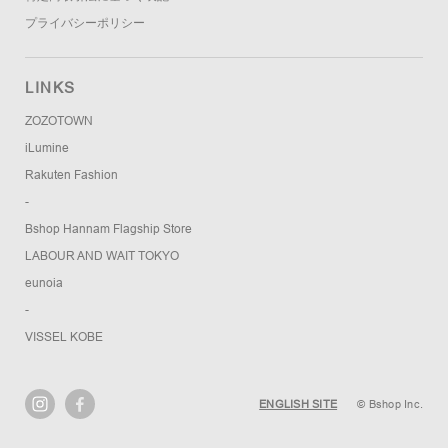
プライバシーポリシー
LINKS
ZOZOTOWN
iLumine
Rakuten Fashion
-
Bshop Hannam Flagship Store
LABOUR AND WAIT TOKYO
eunoia
-
VISSEL KOBE
ENGLISH SITE
© Bshop Inc.