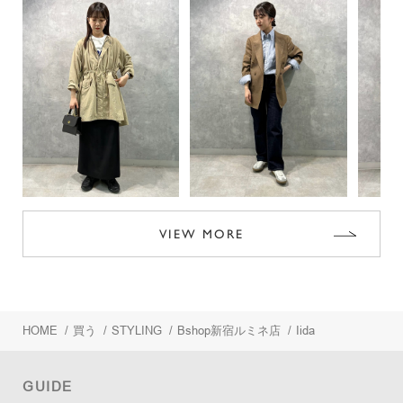
VIEW MORE
HOME
/
買う
/
STYLING
/
Bshop新宿ルミネ店
/
Iida
GUIDE