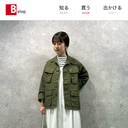
知る
買う
出かける
READ
SHOP
VISIT