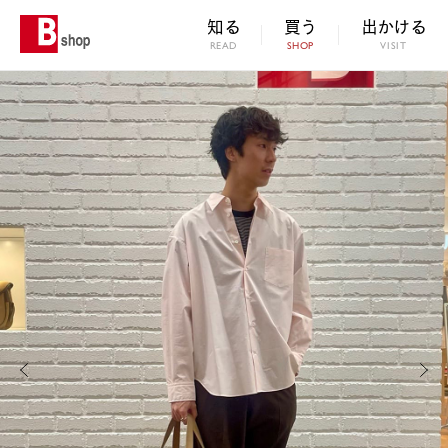
知る
買う
出かける
READ
SHOP
VISIT