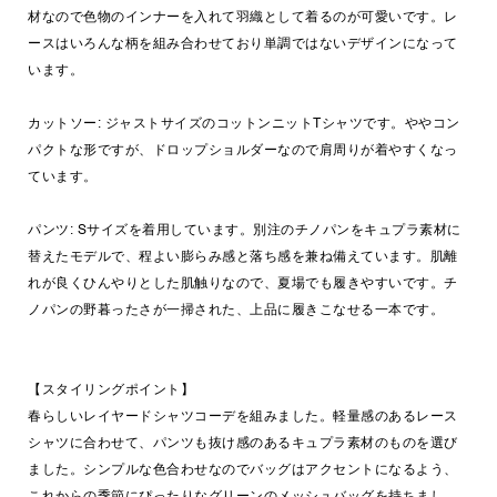
材なので色物のインナーを入れて羽織として着るのが可愛いです。レ
ースはいろんな柄を組み合わせており単調ではないデザインになって
います。
カットソー: ジャストサイズのコットンニットTシャツです。ややコン
パクトな形ですが、ドロップショルダーなので肩周りが着やすくなっ
ています。
パンツ: Sサイズを着用しています。別注のチノパンをキュプラ素材に
替えたモデルで、程よい膨らみ感と落ち感を兼ね備えています。肌離
れが良くひんやりとした肌触りなので、夏場でも履きやすいです。チ
ノパンの野暮ったさが一掃された、上品に履きこなせる一本です。
【スタイリングポイント】
春らしいレイヤードシャツコーデを組みました。軽量感のあるレース
シャツに合わせて、パンツも抜け感のあるキュプラ素材のものを選び
ました。シンプルな色合わせなのでバッグはアクセントになるよう、
これからの季節にぴったりなグリーンのメッシュバッグを持ちまし