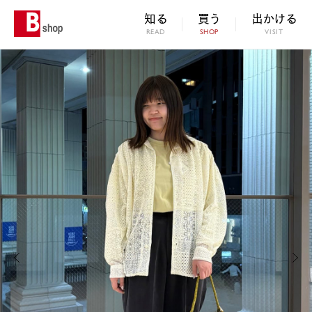
知る
買う
出かける
READ
SHOP
VISIT