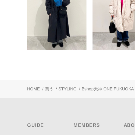
HOME
/
買う
/
STYLING
/
Bshop天神 ONE FUKUOKA
GUIDE
MEMBERS
ABO