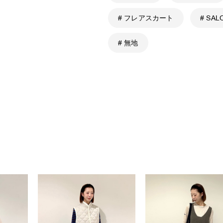
# フレアスカート
# SA
# 無地