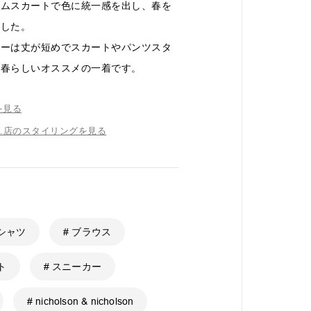
ニムスカートで色に統一感を出し、春を
ました。
カーは丈が短めでスカートやパンツスタ
い春らしいオススメの一着です。
を見る
BLDG.店のスタイリングを見る
 シャツ
# ブラウス
ト
# スニーカー
# nicholson & nicholson