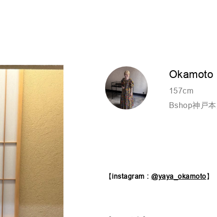
Okamoto
157cm
Bshop神戸
【
instagram :
@yaya_okamoto
】