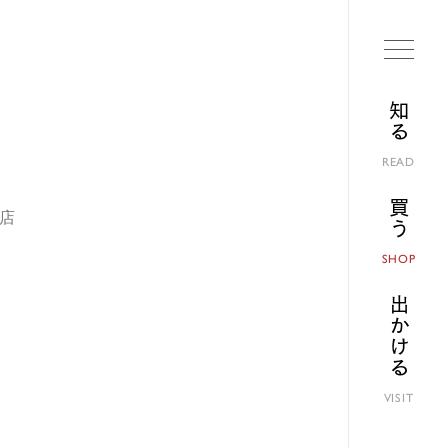
知る
READ
買う
本店
SHOP
出かける
VISIT