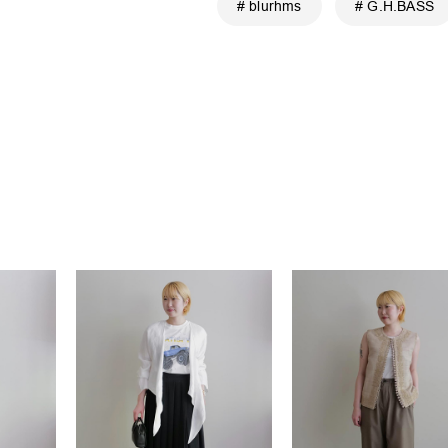
# blurhms
# G.H.BASS