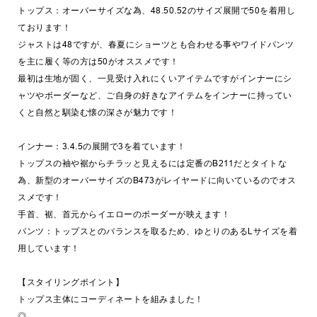
トップス：オーバーサイズな為、48.50.52のサイズ展開で50を着用し
ております！
ジャストは48ですが、春夏にショーツとも合わせる事やワイドパンツ
を主に履く等の方は50がオススメです！
最初は生地が固く、一見受け入れにくいアイテムですがインナーにシ
ャツやボーダーなど、ご自身の好きなアイテムをインナーに持ってい
くと自然と馴染む懐の深さが魅力です！
インナー：3.4.5の展開で3を着ています！
トップスの袖や裾からチラッと見えるには定番のB211だとタイトな
為、新型のオーバーサイズのB473がレイヤードに向いているのでオス
スメです！
手首、裾、首元からイエローのボーダーが映えます！
パンツ：トップスとのバランスを取るため、ゆとりのあるLサイズを着
用しています！
【スタイリングポイント】
トップス主体にコーディネートを組みました！
◎