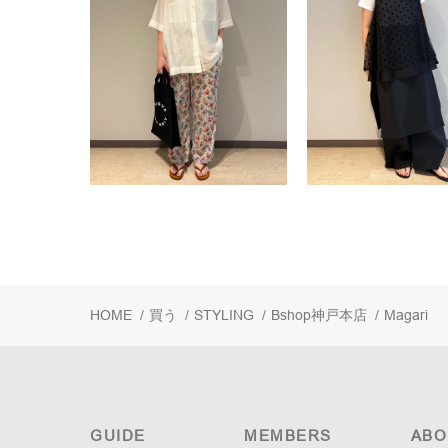
HOME
/
買う
/
STYLING
/
Bshop神戸本店
/
Magari
GUIDE
MEMBERS
ABO