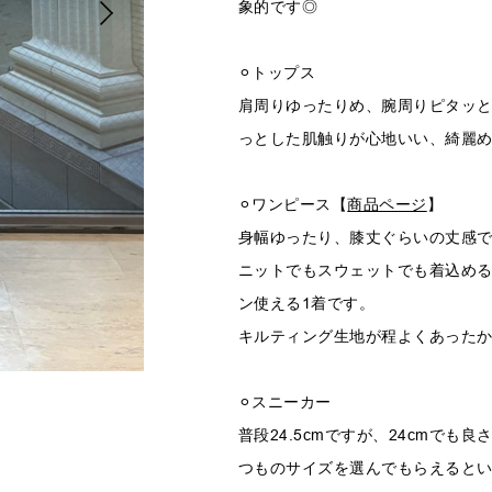
象的です◎
⚪︎トップス
肩周りゆったりめ、腕周りピタッ
っとした肌触りが心地いい、綺麗
⚪︎ワンピース【
商品ページ
】
身幅ゆったり、膝丈ぐらいの丈感
ニットでもスウェットでも着込め
ン使える1着です。
キルティング生地が程よくあった
⚪︎スニーカー
普段24.5cmですが、24cmで
つものサイズを選んでもらえると