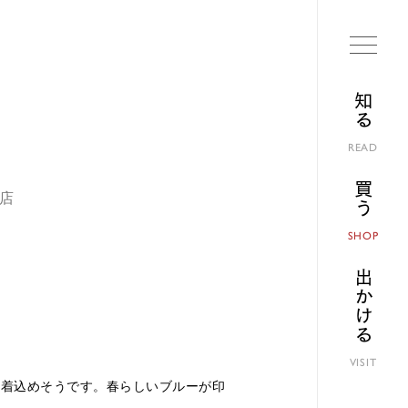
知る
READ
買う
本店
SHOP
出かける
VISIT
も着込めそうです。春らしいブルーが印