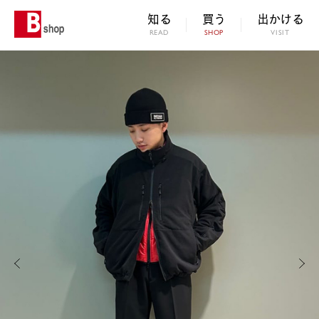
知る
買う
出かける
READ
SHOP
VISIT