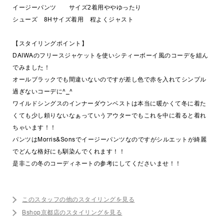
イージーパンツ サイズ2着用ややゆったり
シューズ 8Hサイズ着用 程よくジャスト
【スタイリングポイント】
DAIWAのフリースジャケットを使いシティーボーイ風のコーデを組ん
でみました！
オールブラックでも間違いないのですが差し色で赤を入れてシンプル
過ぎないコーデに^_^
ワイルドシングスのインナーダウンベストは本当に暖かくて冬に着た
くても少し頼りないなぁっていうアウターでもこれを中に着ると着れ
ちゃいます！！
パンツはMorris&Sonsでイージーパンツなのですがシルエットが綺麗
でどんな格好にも馴染んでくれます！！
是非この冬のコーディネートの参考にしてくださいませ！！
このスタッフの他のスタイリングを見る
Bshop京都店のスタイリングを見る