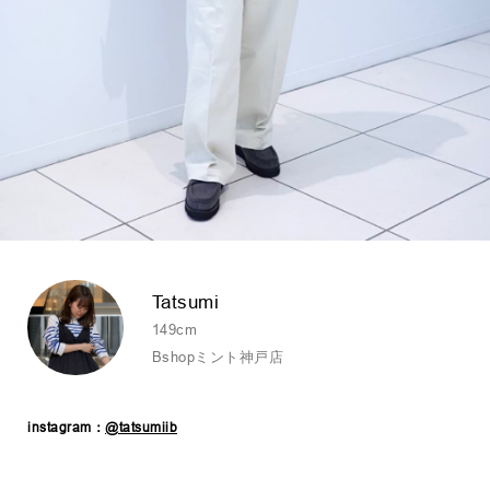
Tatsumi
149cm
Bshopミント神戸店
instagram：
@tatsumiib