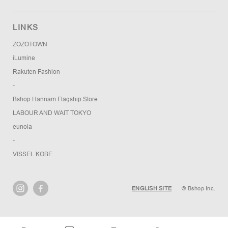
LINKS
ZOZOTOWN
iLumine
Rakuten Fashion
-
Bshop Hannam Flagship Store
LABOUR AND WAIT TOKYO
eunoia
-
VISSEL KOBE
ENGLISH SITE
© Bshop Inc.