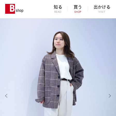
知る
買う
出かける
READ
SHOP
VISIT