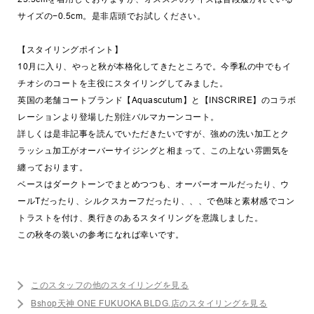
サイズの−0.5cm。是非店頭でお試しください。
【スタイリングポイント】
10月に入り、やっと秋が本格化してきたところで。今季私の中でもイ
チオシのコートを主役にスタイリングしてみました。
英国の老舗コートブランド【Aquascutum】と【INSCRIRE】のコラボ
レーションより登場した別注バルマカーンコート。
詳しくは是非記事を読んでいただきたいですが、強めの洗い加工とク
ラッシュ加工がオーバーサイジングと相まって、この上ない雰囲気を
纏っております。
ベースはダークトーンでまとめつつも、オーバーオールだったり、ウ
ールTだったり、シルクスカーフだったり、、、で色味と素材感でコン
トラストを付け、奥行きのあるスタイリングを意識しました。
この秋冬の装いの参考になれば幸いです。
このスタッフの他のスタイリングを見る
Bshop天神 ONE FUKUOKA BLDG.店のスタイリングを見る