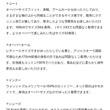
⚪︎コート
オーバーサイズフィット。身幅、アームホールもゆったりしており、
さまざまな物の上から羽織ることができるサイズ感です。随所にクラ
ッシュ加工が施してあり、着古したような雰囲気をお楽しみいただけ
ます。168cmでサイズ38を着用。（サイズ42でも問題なく着用できま
す。よりオーバーで楽しみたい方はサイズ42推奨）
⚪︎オーバーオール
レディースサイズですがゆったりしている事と、アジャスターで調節
可能なため170cm前後の身長の方であれば問題なくご着用いただけま
す。生地感もコットン100%でハリがあり、着込むほどに柔らかく経年
変化もお楽しみいただけます。
⚪︎インナー
ウォッシャブルメリノウール100%のカットソー。ネック部分はややタ
イトで、身頃はオーバーサイズなのでゆったり着用できます。
⚪︎シューズ
25.5cmを着用しておりますが、オススメのサイズは普段履かれている