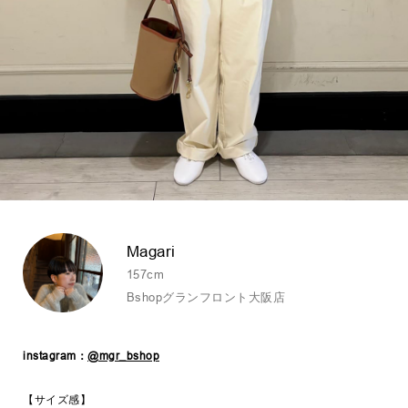
Magari
157cm
Bshopグランフロント大阪店
instagram：
@mgr_bshop
【サイズ感】