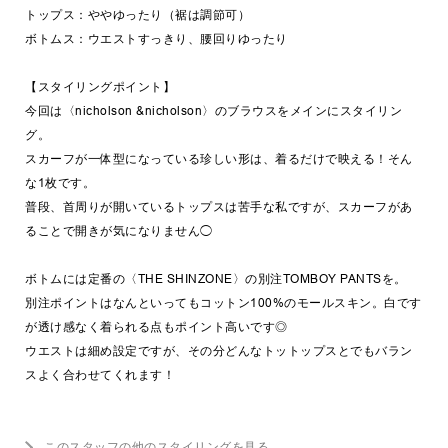
トップス：ややゆったり（裾は調節可）
ボトムス：ウエストすっきり、腰回りゆったり
【スタイリングポイント】
今回は〈nicholson &nicholson〉のブラウスをメインにスタイリン
グ。
スカーフが一体型になっている珍しい形は、着るだけで映える！そん
な1枚です。
普段、首周りが開いているトップスは苦手な私ですが、スカーフがあ
ることで開きが気になりません◯
ボトムには定番の〈THE SHINZONE〉の別注TOMBOY PANTSを。
別注ポイントはなんといってもコットン100%のモールスキン。白です
が透け感なく着られる点もポイント高いです◎
ウエストは細め設定ですが、その分どんなトットップスとでもバラン
スよく合わせてくれます！
このスタッフの他のスタイリングを見る