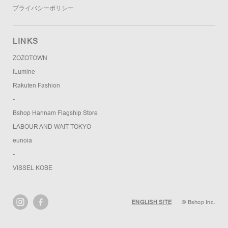
プライバシーポリシー
LINKS
ZOZOTOWN
iLumine
Rakuten Fashion
-
Bshop Hannam Flagship Store
LABOUR AND WAIT TOKYO
eunoia
-
VISSEL KOBE
ENGLISH SITE
© Bshop Inc.