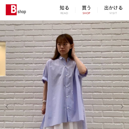
知る
買う
出かける
READ
SHOP
VISIT