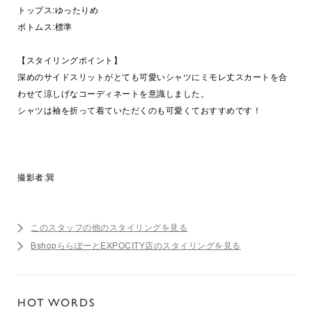
トップス:ゆったりめ
ボトムス:標準
【スタイリングポイント】
深めのサイドスリットがとても可愛いシャツにミモレ丈スカートを合
わせて涼しげなコーディネートを意識しました。
シャツは袖を折って着ていただくのも可愛くておすすめです！
撮影者:巽
このスタッフの他のスタイリングを見る
BshopららぽーとEXPOCITY店のスタイリングを見る
HOT WORDS