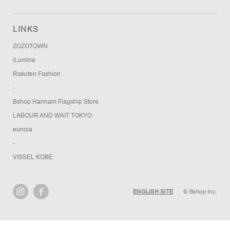
LINKS
ZOZOTOWN
iLumine
Rakuten Fashion
-
Bshop Hannam Flagship Store
LABOUR AND WAIT TOKYO
eunoia
-
VISSEL KOBE
ENGLISH SITE
© Bshop Inc.