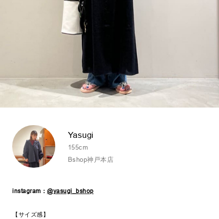
Yasugi
155cm
Bshop神戸本店
instagram：
@yasugi_bshop
【サイズ感】